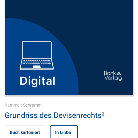
Kammel
|
Schramm
Grundriss des Devisenrechts²
Buch kartoniert
In LinDa