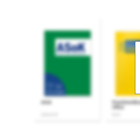
ASok
Praxishandb
Office
Zeitschrift
Buch