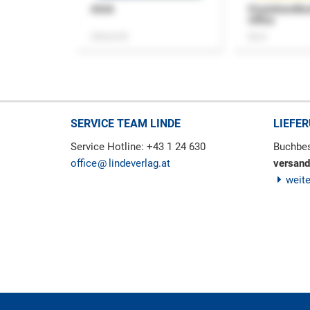
ASok
Praxishandb
Office
Zeitschrift
Buch
SERVICE TEAM LINDE
LIEFE
Service Hotline: +43 1 24 630
Buchbes
office
lindeverlag.at
versand
weit