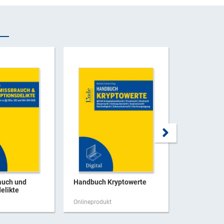
auch und
Handbuch Kryptowerte
Handbuch
elikte
Unternehme
g
Onlineprodukt
Onlineproduk