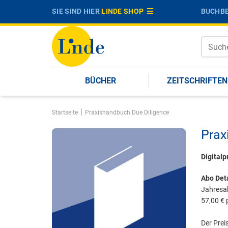
SIE SIND HIER
LINDE SHOP
BUCHBE
BÜCHER
ZEITSCHRIFTEN
|
Startseite
Praxishandbuch Due Diligence
Prax
Digitalp
Abo Deta
Jahresab
57,00 € 
Der Preis