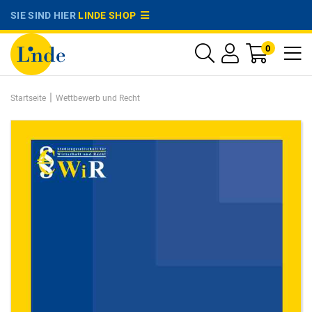
SIE SIND HIER
LINDE SHOP
0
|
Startseite
Wettbewerb und Recht