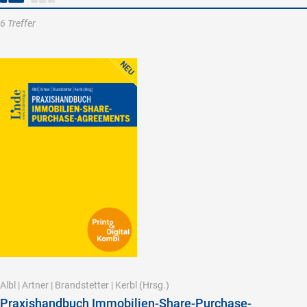
6 Treffer
Albl
|
Artner
|
Brandstetter
|
Kerbl
(Hrsg.)
Praxishandbuch Immobilien-Share-Purchase-