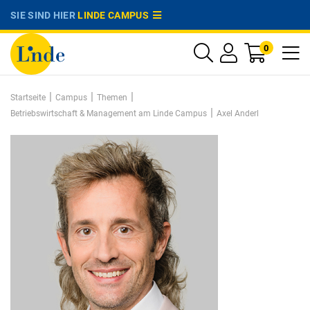
SIE SIND HIER
LINDE CAMPUS
0
|
|
|
Startseite
Campus
Themen
|
Betriebswirtschaft & Management am Linde Campus
Axel Anderl