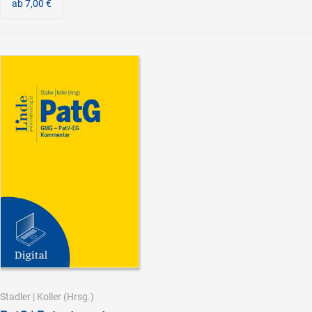
ab 7,00 €
Stadler
|
Koller
(Hrsg.)