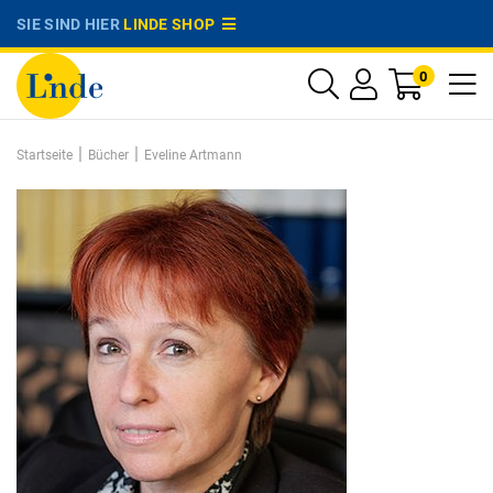
SIE SIND HIER
LINDE SHOP
0
|
|
Startseite
Bücher
Eveline Artmann