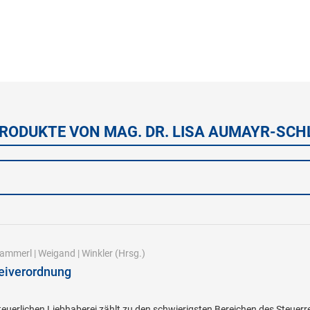
PRODUKTE VON MAG. DR. LISA AUMAYR-SCH
ammerl
|
Weigand
|
Winkler
(Hrsg.)
eiverordnung
steuerlichen Liebhaberei zählt zu den schwierigsten Bereichen des Steue