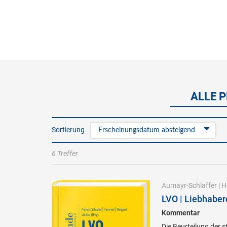
ALLE 
Sortierung
Erscheinungsdatum absteigend
6 Treffer
Aumayr-Schlaffer
|
H
LVO | Liebhaber
Kommentar
Die Beurteilung der 