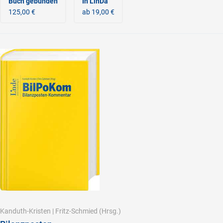
Buch gebunden
In LinDa
125,00 €
ab 19,00 €
Kanduth-Kristen
|
Fritz-Schmied
(Hrsg.)