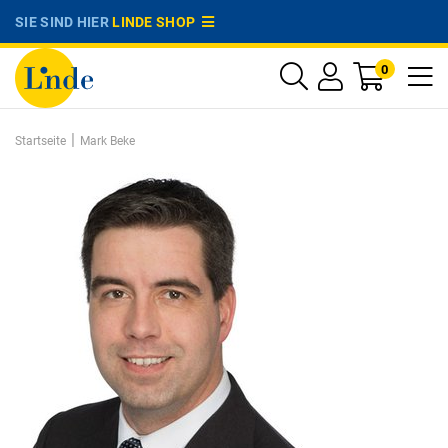
SIE SIND HIER
LINDE SHOP
0
|
Startseite
Mark Beke