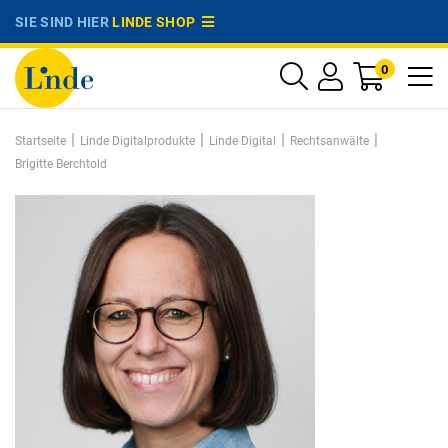
SIE SIND HIER
LINDE SHOP
0
|
|
|
|
Startseite
Linde Digitalprodukte
Linde Digital
Rechtsanwälte
Brigitte Berchtold