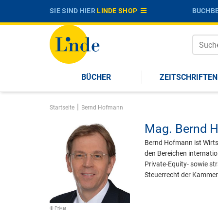
SIE SIND HIER
LINDE SHOP
BUCHBE
BÜCHER
ZEITSCHRIFTEN
|
Startseite
Bernd Hofmann
Mag.
Bernd 
Bernd Hofmann ist Wirts
den Bereichen internati
Private-Equity- sowie s
Steuerrecht der Kammer 
© Privat