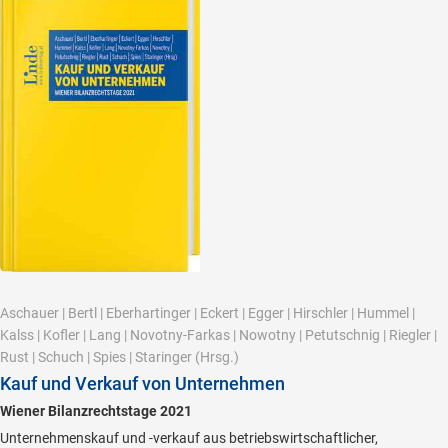
Aschauer
|
Bertl
|
Eberhartinger
|
Eckert
|
Egger
|
Hirschler
|
Hummel
|
Kalss
|
Kofler
|
Lang
|
Novotny-Farkas
|
Nowotny
|
Petutschnig
|
Riegler
|
Rust
|
Schuch
|
Spies
|
Staringer
(Hrsg.)
Kauf und Verkauf von Unternehmen
Wiener Bilanzrechtstage 2021
Unternehmenskauf und -verkauf aus betriebswirtschaftlicher,