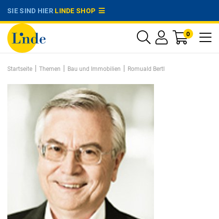
SIE SIND HIER
LINDE SHOP
0
|
|
|
Startseite
Themen
Bau und Immobilien
Romuald Bertl