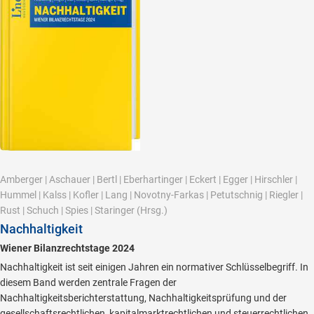
Amberger
|
Aschauer
|
Bertl
|
Eberhartinger
|
Eckert
|
Egger
|
Hirschler
|
Hummel
|
Kalss
|
Kofler
|
Lang
|
Novotny-Farkas
|
Petutschnig
|
Riegler
|
Rust
|
Schuch
|
Spies
|
Staringer
(Hrsg.)
Nachhaltigkeit
Wiener Bilanzrechtstage 2024
Nachhaltigkeit ist seit einigen Jahren ein normativer Schlüsselbegriff. In
diesem Band werden zentrale Fragen der
Nachhaltigkeitsberichterstattung, Nachhaltigkeitsprüfung und der
gesellschaftsrechtlichen, kapitalmarktrechtlichen und steuerrechtlichen