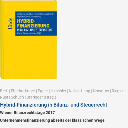
Bertl
|
Eberhartinger
|
Egger
|
Hirschler
|
Kalss
|
Lang
|
Nowotny
|
Riegler
|
Rust
|
Schuch
|
Staringer
(Hrsg.)
Hybrid-Finanzierung in Bilanz- und Steuerrecht
Wiener Bilanzrechtstage 2017
Unternehmensfinanzierung abseits der klassischen Wege