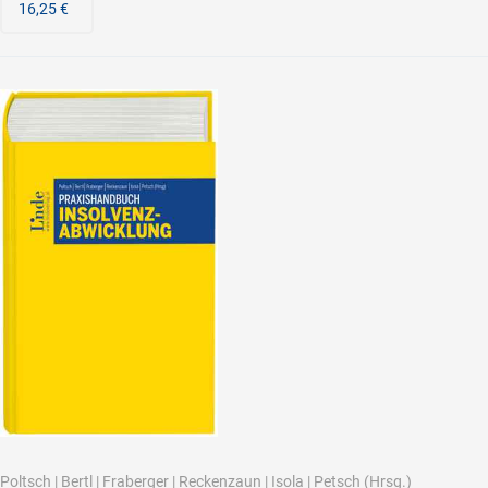
16,25 €
Poltsch
|
Bertl
|
Fraberger
|
Reckenzaun
|
Isola
|
Petsch
(Hrsg.)