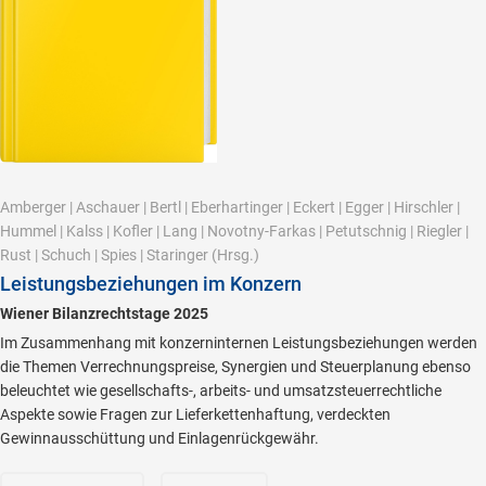
Amberger
|
Aschauer
|
Bertl
|
Eberhartinger
|
Eckert
|
Egger
|
Hirschler
|
Hummel
|
Kalss
|
Kofler
|
Lang
|
Novotny-Farkas
|
Petutschnig
|
Riegler
|
Rust
|
Schuch
|
Spies
|
Staringer
(Hrsg.)
Leistungsbeziehungen im Konzern
Wiener Bilanzrechtstage 2025
Im Zusammenhang mit konzerninternen Leistungsbeziehungen werden
die Themen Verrechnungspreise, Synergien und Steuerplanung ebenso
beleuchtet wie gesellschafts-, arbeits- und umsatzsteuerrechtliche
Aspekte sowie Fragen zur Lieferkettenhaftung, verdeckten
Gewinnausschüttung und Einlagenrückgewähr.