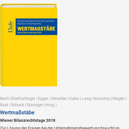
Bertl
|
Eberhartinger
|
Egger
|
Hirschler
|
Kalss
|
Lang
|
Nowotny
|
Riegler
|
Rust
|
Schuch
|
Staringer
(Hrsg.)
Wertmaßstäbe
Wiener Bilanzrechtstage 2018
Zur Lösung der Fragen bei der Unternehmensbewertung braucht es