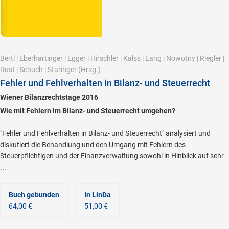
Bertl
|
Eberhartinger
|
Egger
|
Hirschler
|
Kalss
|
Lang
|
Nowotny
|
Riegler
|
Rust
|
Schuch
|
Staringer
(Hrsg.)
Fehler und Fehlverhalten in Bilanz- und Steuerrecht
Wiener Bilanzrechtstage 2016
Wie mit Fehlern im Bilanz- und Steuerrecht umgehen?
"Fehler und Fehlverhalten in Bilanz- und Steuerrecht" analysiert und
diskutiert die Behandlung und den Umgang mit Fehlern des
Steuerpflichtigen und der Finanzverwaltung sowohl in Hinblick auf sehr
...
Buch gebunden
In LinDa
64,00 €
51,00 €