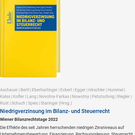
Aschauer
|
Bertl
|
Eberhartinger
|
Eckert
|
Egger
|
Hirschler
|
Hummel
|
Kalss
|
Kofler
|
Lang
|
Novotny-Farkas
|
Nowotny
|
Petutschnig
|
Riegler
|
Rust
|
Schuch
|
Spies
|
Staringer
(Hrsg.)
Niedrigverzinsung im Bilanz- und Steuerrecht
Wiener Bilanzrechtstage 2022
Die Effekte des seit Jahren herrschenden niedrigen Zinsniveaus auf
Unternehmensbewertung, Finanzierung, Rechnungslegung, Steuerrecht