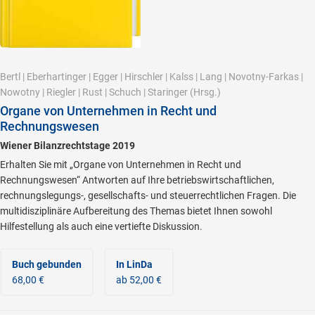
Bertl
|
Eberhartinger
|
Egger
|
Hirschler
|
Kalss
|
Lang
|
Novotny-Farkas
|
Nowotny
|
Riegler
|
Rust
|
Schuch
|
Staringer
(Hrsg.)
Organe von Unternehmen in Recht und
Rechnungswesen
Wiener Bilanzrechtstage 2019
Erhalten Sie mit „Organe von Unternehmen in Recht und
Rechnungswesen“ Antworten auf Ihre betriebswirtschaftlichen,
rechnungslegungs-, gesellschafts- und steuerrechtlichen Fragen. Die
multidisziplinäre Aufbereitung des Themas bietet Ihnen sowohl
Hilfestellung als auch eine vertiefte Diskussion.
Buch gebunden
In LinDa
68,00 €
ab 52,00 €