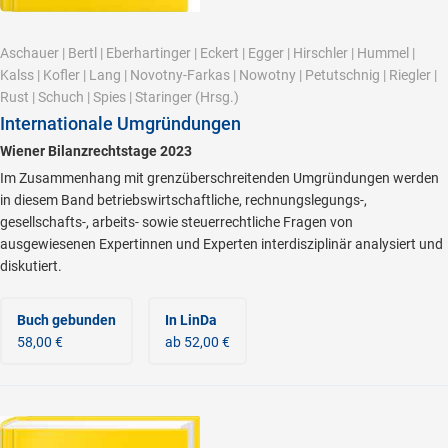
Aschauer
|
Bertl
|
Eberhartinger
|
Eckert
|
Egger
|
Hirschler
|
Hummel
|
Kalss
|
Kofler
|
Lang
|
Novotny-Farkas
|
Nowotny
|
Petutschnig
|
Riegler
|
Rust
|
Schuch
|
Spies
|
Staringer
(Hrsg.)
Internationale Umgründungen
Wiener Bilanzrechtstage 2023
Im Zusammenhang mit grenzüberschreitenden Umgründungen werden
in diesem Band betriebswirtschaftliche, rechnungslegungs-,
gesellschafts-, arbeits- sowie steuerrechtliche Fragen von
ausgewiesenen Expertinnen und Experten interdisziplinär analysiert und
diskutiert.
Buch gebunden
In LinDa
58,00 €
ab 52,00 €