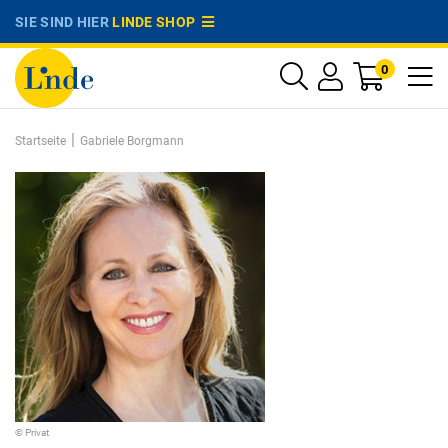
SIE SIND HIER
LINDE SHOP
0
|
Startseite
Gabriele Borgmann
© Privat