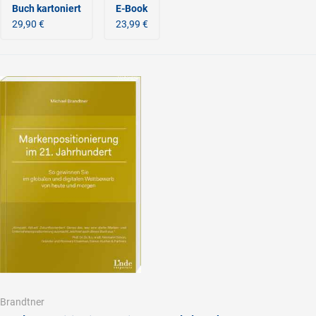
Buch kartoniert
E-Book
29,90 €
23,99 €
Brandtner