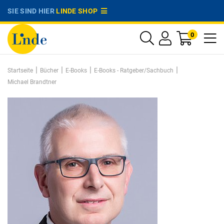
SIE SIND HIER
LINDE SHOP
0
|
|
|
|
Startseite
Bücher
E-Books
E-Books - Ratgeber/Sachbuch
Michael Brandtner