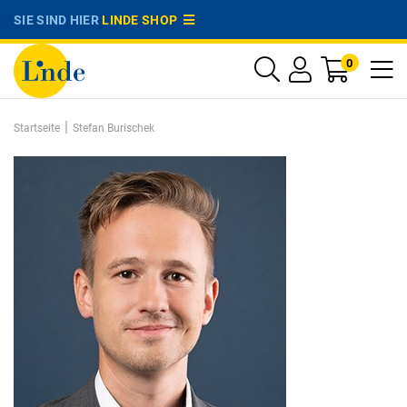
SIE SIND HIER
LINDE SHOP
0
|
Startseite
Stefan Burischek