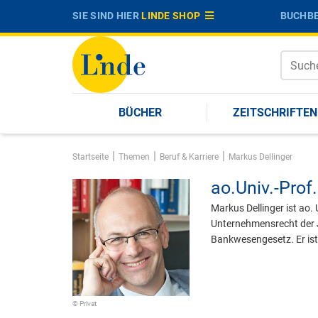
SIE SIND HIER
LINDE SHOP
BUCHBE
BÜCHER
ZEITSCHRIFTEN
|
|
|
Startseite
Themen
Beruf & Karriere
Markus Dellinger
ao.Univ.-Prof.
Markus Dellinger ist ao.
Unternehmensrecht der J
Bankwesengesetz. Er ist
© Privat