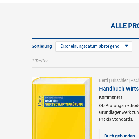
ALLE PR
Sortierung
Erscheinungsdatum absteigend
1 Treffer
Bertl
|
Hirschler
|
Asc
Handbuch Wirts
Kommentar
Ob Prüfungsmethoden
Grundlagenwerk zum 
Praxis Standards.
Buch gebunden