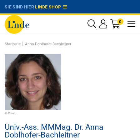
SIE SIND HIER
LINDE SHOP
0
|
Startseite
Anna Doblhofer-Bachleitner
© Privat
Univ.-Ass. MMMag. Dr.
Anna
Doblhofer-Bachleitner