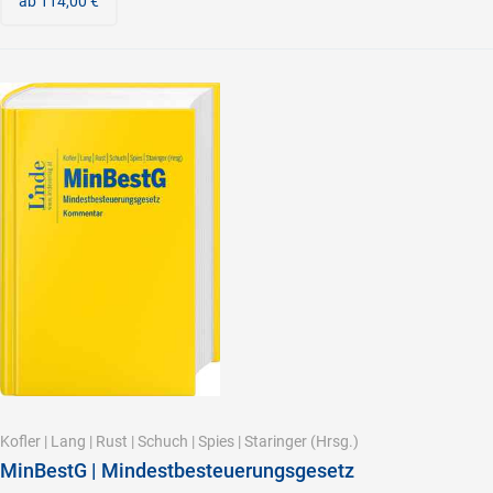
ab 114,00 €
Kofler
|
Lang
|
Rust
|
Schuch
|
Spies
|
Staringer
(Hrsg.)
MinBestG | Mindestbesteuerungsgesetz