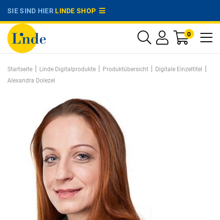
SIE SIND HIER
LINDE SHOP
0
|
|
|
|
Startseite
Linde Digitalprodukte
Produktübersicht
Digitale Einzeltitel
Alexandra Dolezel