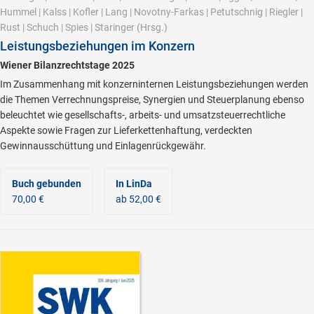
Hummel
|
Kalss
|
Kofler
|
Lang
|
Novotny-Farkas
|
Petutschnig
|
Riegler
|
Rust
|
Schuch
|
Spies
|
Staringer
(Hrsg.)
Leistungsbeziehungen im Konzern
Wiener Bilanzrechtstage 2025
Im Zusammenhang mit konzerninternen Leistungsbeziehungen werden
die Themen Verrechnungspreise, Synergien und Steuerplanung ebenso
beleuchtet wie gesellschafts-, arbeits- und umsatzsteuerrechtliche
Aspekte sowie Fragen zur Lieferkettenhaftung, verdeckten
Gewinnausschüttung und Einlagenrückgewähr.
Buch gebunden
In LinDa
70,00 €
ab 52,00 €