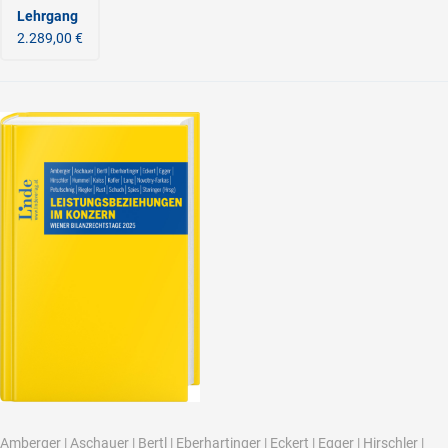
Lehrgang
2.289,00 €
Amberger
|
Aschauer
|
Bertl
|
Eberhartinger
|
Eckert
|
Egger
|
Hirschler
|