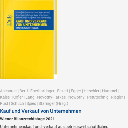
Aschauer
|
Bertl
|
Eberhartinger
|
Eckert
|
Egger
|
Hirschler
|
Hummel
|
Kalss
|
Kofler
|
Lang
|
Novotny-Farkas
|
Nowotny
|
Petutschnig
|
Riegler
|
Rust
|
Schuch
|
Spies
|
Staringer
(Hrsg.)
Kauf und Verkauf von Unternehmen
Wiener Bilanzrechtstage 2021
Unternehmenskauf und -verkauf aus betriebswirtschaftlicher,