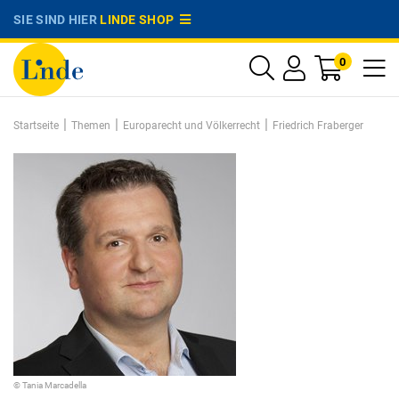
SIE SIND HIER
LINDE SHOP
0
|
|
|
Startseite
Themen
Europarecht und Völkerrecht
Friedrich Fraberger
© Tania Marcadella