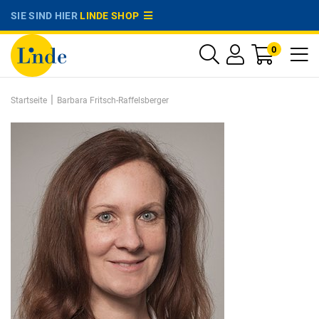
SIE SIND HIER
LINDE SHOP
0
|
Startseite
Barbara Fritsch-Raffelsberger