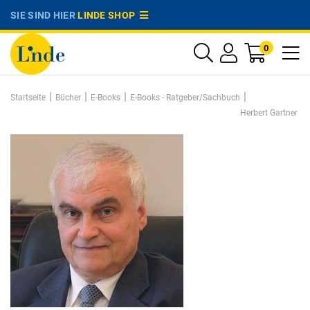
SIE SIND HIER
LINDE SHOP
0
|
|
|
|
Startseite
Bücher
E-Books
E-Books - Ratgeber/Sachbuch
Herbert Gartner