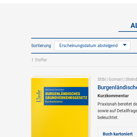
A
Sortierung
Erscheinungsdatum absteigend
1 Treffer
Stibi
|
Gomari
|
Steind
Burgenländisch
Kurzkommentar
Praxisnah bereitet d
sowie auf Detailfrag
beleuchtet.
Buch kartoniert