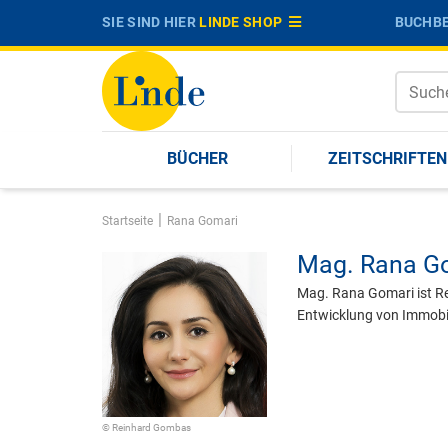
SIE SIND HIER
LINDE SHOP
BUCHBE
BÜCHER
ZEITSCHRIFTEN
|
Startseite
Rana Gomari
Mag.
Rana G
Mag. Rana Gomari ist R
Entwicklung von Immobil
© Reinhard Gombas