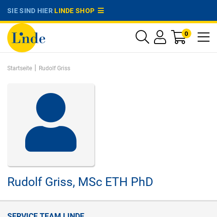
SIE SIND HIER
LINDE SHOP
0
|
Startseite
Rudolf Griss
Rudolf Griss,
MSc ETH PhD
SERVICE TEAM LINDE