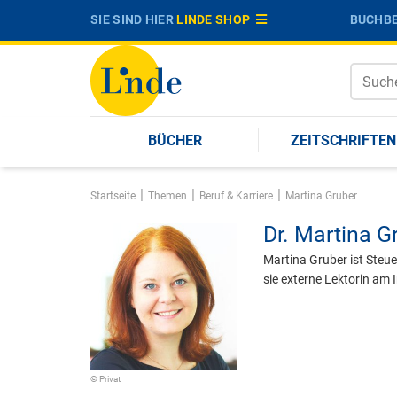
SIE SIND HIER
LINDE SHOP
BUCHBE
BÜCHER
ZEITSCHRIFTEN
|
|
|
Startseite
Themen
Beruf & Karriere
Martina Gruber
Dr.
Martina G
Martina Gruber ist Steu
sie externe Lektorin am 
© Privat