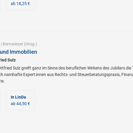
ab 18,25 €
|
Bernwieser
(Hrsg.)
und Immobilien
ried Sulz
Gottfried Sulz greift ganz im Sinne des beruflichen Wirkens des Jubilars
ch namhafte Expert:innen aus Rechts- und Steuerberatungspraxis, Fin
ie.
In LinDa
ab 44,50 €