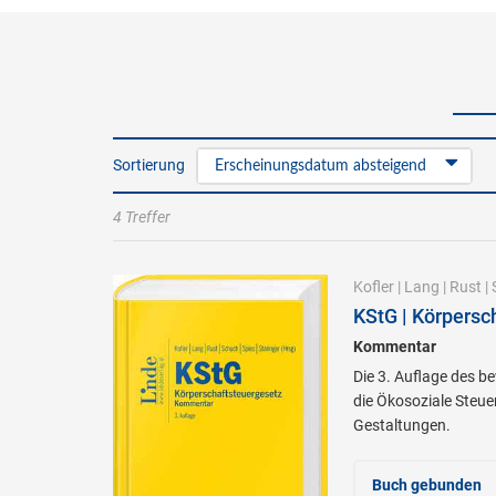
Sortierung
Erscheinungsdatum absteigend
4 Treffer
Kofler
|
Lang
|
Rust
|
KStG | Körpersc
Kommentar
Die 3. Auflage des b
die Ökosoziale Steue
Gestaltungen.
Buch gebunden