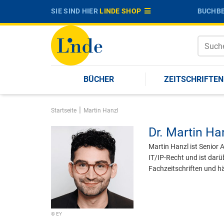
SIE SIND HIER
LINDE SHOP
BUCHBE
BÜCHER
ZEITSCHRIFTEN
|
Startseite
Martin Hanzl
Dr.
Martin Ha
Martin Hanzl ist Senior
IT/IP-Recht und ist darü
Fachzeitschriften und h
© EY