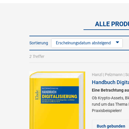
ALLE PRODU
Sortierung
Erscheinungsdatum absteigend
2 Treffer
Hanzl
|
Pelzmann
|
S
Handbuch Digita
Eine Betrachtung aus
Ob Krypto-Assets, Bl
rund um das Thema Di
Praxisbeispielen!
Buch gebunden