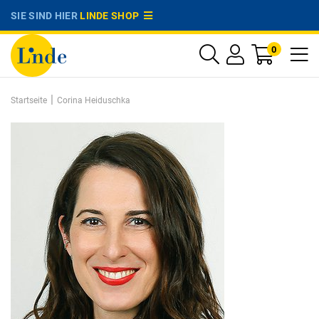
SIE SIND HIER
LINDE SHOP
0
|
Startseite
Corina Heiduschka