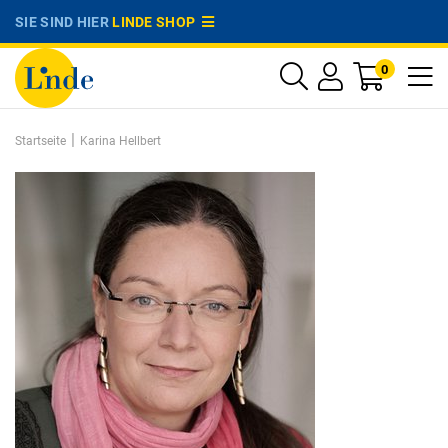
SIE SIND HIER
LINDE SHOP
0
|
Startseite
Karina Hellbert