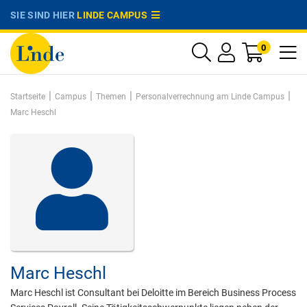
SIE SIND HIER
LINDE CAMPUS
0
|
|
|
|
Startseite
Campus
Themen
Personalverrechnung am Linde Campus
Marc Heschl
Marc Heschl
Marc Heschl ist Consultant bei Deloitte im Bereich Business Process