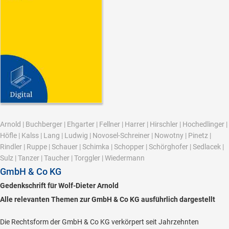
Arnold
|
Buchberger
|
Ehgarter
|
Fellner
|
Harrer
|
Hirschler
|
Hochedlinger
|
Höfle
|
Kalss
|
Lang
|
Ludwig
|
Novosel-Schreiner
|
Nowotny
|
Pinetz
|
Rindler
|
Ruppe
|
Schauer
|
Schimka
|
Schopper
|
Schörghofer
|
Sedlacek
|
Sulz
|
Tanzer
|
Taucher
|
Torggler
|
Wiedermann
GmbH & Co KG
Gedenkschrift für Wolf-Dieter Arnold
Alle relevanten Themen zur GmbH & Co KG ausführlich dargestellt
Die Rechtsform der GmbH & Co KG verkörpert seit Jahrzehnten