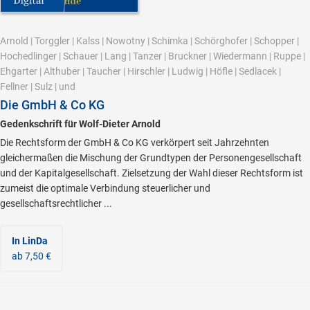
Arnold
|
Torggler
|
Kalss
|
Nowotny
|
Schimka
|
Schörghofer
|
Schopper
|
Hochedlinger
|
Schauer
|
Lang
|
Tanzer
|
Bruckner
|
Wiedermann
|
Ruppe
|
Ehgarter
|
Althuber
|
Taucher
|
Hirschler
|
Ludwig
|
Höfle
|
Sedlacek
|
Fellner
|
Sulz
|
und
Die GmbH & Co KG
Gedenkschrift für Wolf-Dieter Arnold
Die Rechtsform der GmbH & Co KG verkörpert seit Jahrzehnten
gleichermaßen die Mischung der Grundtypen der Personengesellschaft
und der Kapitalgesellschaft. Zielsetzung der Wahl dieser Rechtsform ist
zumeist die optimale Verbindung steuerlicher und
gesellschaftsrechtlicher ...
In LinDa
ab 7,50 €