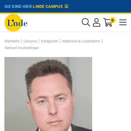
SIE SIND HIER
LINDE CAMPUS
0
|
|
|
|
Startseite
Campus
Kategorien
Webinare & Livestreams
Gerhard Hochedlinger