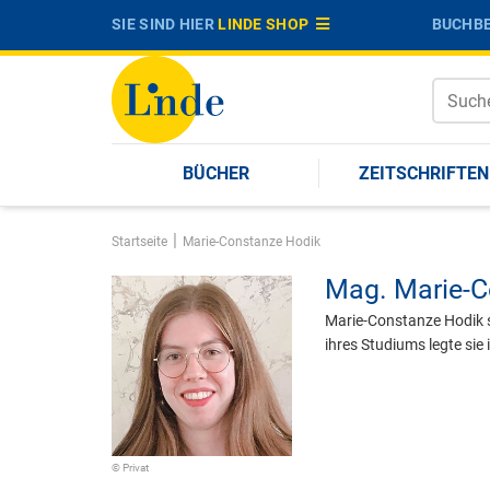
SIE SIND HIER
LINDE SHOP
BUCHBE
BÜCHER
ZEITSCHRIFTEN
|
Startseite
Marie-Constanze Hodik
Mag.
Marie-C
Marie-Constanze Hodik s
ihres Studiums legte sie
© Privat