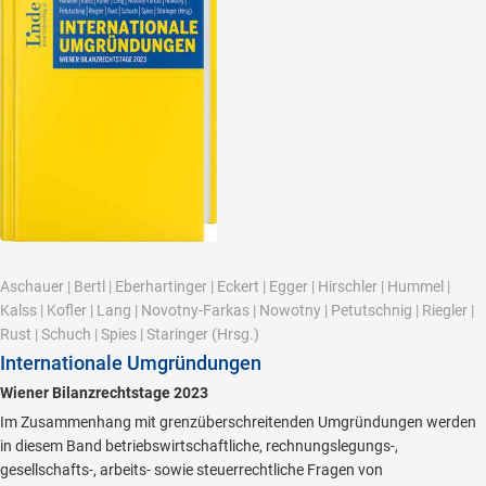
Aschauer
|
Bertl
|
Eberhartinger
|
Eckert
|
Egger
|
Hirschler
|
Hummel
|
Kalss
|
Kofler
|
Lang
|
Novotny-Farkas
|
Nowotny
|
Petutschnig
|
Riegler
|
Rust
|
Schuch
|
Spies
|
Staringer
(Hrsg.)
Internationale Umgründungen
Wiener Bilanzrechtstage 2023
Im Zusammenhang mit grenzüberschreitenden Umgründungen werden
in diesem Band betriebswirtschaftliche, rechnungslegungs-,
gesellschafts-, arbeits- sowie steuerrechtliche Fragen von