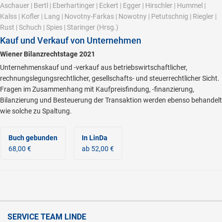
Aschauer
|
Bertl
|
Eberhartinger
|
Eckert
|
Egger
|
Hirschler
|
Hummel
|
Kalss
|
Kofler
|
Lang
|
Novotny-Farkas
|
Nowotny
|
Petutschnig
|
Riegler
|
Rust
|
Schuch
|
Spies
|
Staringer
(Hrsg.)
Kauf und Verkauf von Unternehmen
Wiener Bilanzrechtstage 2021
Unternehmenskauf und -verkauf aus betriebswirtschaftlicher,
rechnungslegungsrechtlicher, gesellschafts- und steuerrechtlicher Sicht.
Fragen im Zusammenhang mit Kaufpreisfindung, -finanzierung,
Bilanzierung und Besteuerung der Transaktion werden ebenso behandelt
wie solche zu Spaltung.
Buch gebunden
In LinDa
68,00 €
ab 52,00 €
SERVICE TEAM LINDE