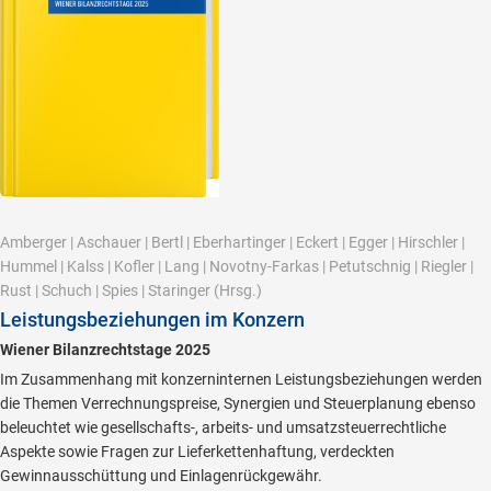
Amberger
|
Aschauer
|
Bertl
|
Eberhartinger
|
Eckert
|
Egger
|
Hirschler
|
Hummel
|
Kalss
|
Kofler
|
Lang
|
Novotny-Farkas
|
Petutschnig
|
Riegler
|
Rust
|
Schuch
|
Spies
|
Staringer
(Hrsg.)
Leistungsbeziehungen im Konzern
Wiener Bilanzrechtstage 2025
Im Zusammenhang mit konzerninternen Leistungsbeziehungen werden
die Themen Verrechnungspreise, Synergien und Steuerplanung ebenso
beleuchtet wie gesellschafts-, arbeits- und umsatzsteuerrechtliche
Aspekte sowie Fragen zur Lieferkettenhaftung, verdeckten
Gewinnausschüttung und Einlagenrückgewähr.