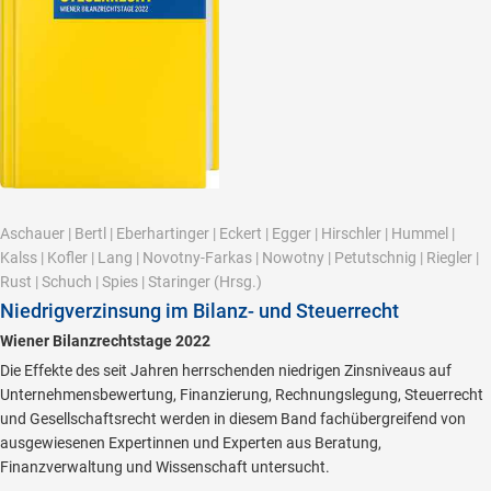
Aschauer
|
Bertl
|
Eberhartinger
|
Eckert
|
Egger
|
Hirschler
|
Hummel
|
Kalss
|
Kofler
|
Lang
|
Novotny-Farkas
|
Nowotny
|
Petutschnig
|
Riegler
|
Rust
|
Schuch
|
Spies
|
Staringer
(Hrsg.)
Niedrigverzinsung im Bilanz- und Steuerrecht
Wiener Bilanzrechtstage 2022
Die Effekte des seit Jahren herrschenden niedrigen Zinsniveaus auf
Unternehmensbewertung, Finanzierung, Rechnungslegung, Steuerrecht
und Gesellschaftsrecht werden in diesem Band fachübergreifend von
ausgewiesenen Expertinnen und Experten aus Beratung,
Finanzverwaltung und Wissenschaft untersucht.