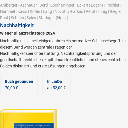
Amberger
|
Aschauer
|
Bertl
|
Eberhartinger
|
Eckert
|
Egger
|
Hirschler
|
Hummel
|
Kalss
|
Kofler
|
Lang
|
Novotny-Farkas
|
Petutschnig
|
Riegler
|
Rust
|
Schuch
|
Spies
|
Staringer
(Hrsg.)
Nachhaltigkeit
Wiener Bilanzrechtstage 2024
Nachhaltigkeit ist seit einigen Jahren ein normativer Schlüsselbegriff. In
diesem Band werden zentrale Fragen der
Nachhaltigkeitsberichterstattung, Nachhaltigkeitsprüfung und der
gesellschaftsrechtlichen, kapitalmarktrechtlichen und steuerrechtlichen
Folgen diskutiert und erste Lösungen angeboten.
Buch gebunden
In LinDa
70,00 €
ab 52,00 €