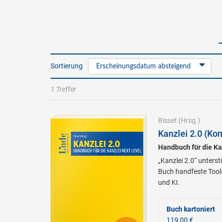
Sortierung
Erscheinungsdatum absteigend
1 Treffer
Bisset
(Hrsg.)
Kanzlei 2.0 (Kom
Handbuch für die Ka
„Kanzlei 2.0“ unterst
Buch handfeste Tools
und KI.
Buch kartoniert
119,00 €