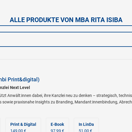
ALLE PRODUKTE VON MBA RITA ISIBA
bi Print&digital)
nzlei Next Level
ützt Anwält:innen dabei, ihre Kanzlei neu zu denken – strategisch, techni
 sowie praxisnahe Insights zu Branding, Mandant:innenbindung, Abrechn
Print & Digital
E-Book
In LinDa
149,00 €
97,99 €
51,00 €