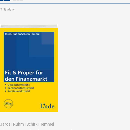
1 Treffer
Jaros
|
Ruhm
|
Schirk
|
Temmel