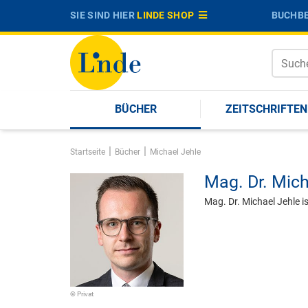
SIE SIND HIER
LINDE SHOP
BUCHBE
BÜCHER
ZEITSCHRIFTEN
|
|
Startseite
Bücher
Michael Jehle
Mag. Dr.
Mich
Mag. Dr. Michael Jehle i
© Privat