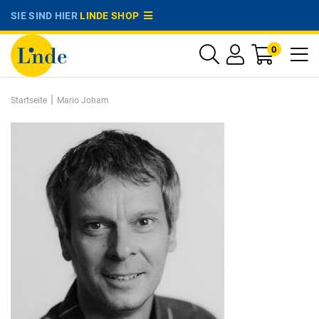
SIE SIND HIER
LINDE SHOP
0
|
Startseite
Mario Joham