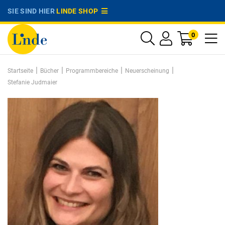
SIE SIND HIER
LINDE SHOP
0
|
|
|
|
Startseite
Bücher
Programmbereiche
Neuerscheinung
Stefanie Judmaier