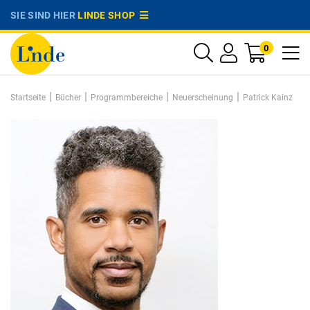
SIE SIND HIER
LINDE SHOP
0
|
|
|
|
Startseite
Bücher
Programmbereiche
Neuerscheinung
Patrick Kainz