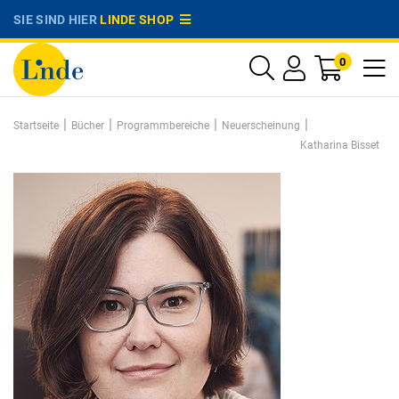
SIE SIND HIER
LINDE SHOP
0
|
|
|
|
Startseite
Bücher
Programmbereiche
Neuerscheinung
Katharina Bisset