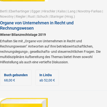
Bertl
|
Eberhartinger
|
Egger
|
Hirschler
|
Kalss
|
Lang
|
Novotny-Farkas
|
Nowotny
|
Riegler
|
Rust
|
Schuch
|
Staringer
(Hrsg.)
Organe von Unternehmen in Recht und
Rechnungswesen
Wiener Bilanzrechtstage 2019
Erhalten Sie mit „Organe von Unternehmen in Recht und
Rechnungswesen“ Antworten auf Ihre betriebswirtschaftlichen,
rechnungslegungs-, gesellschafts- und steuerrechtlichen Fragen. Die
multidisziplinäre Aufbereitung des Themas bietet Ihnen sowohl
Hilfestellung als auch eine vertiefte Diskussion.
Buch gebunden
In LinDa
68,00 €
ab 52,00 €