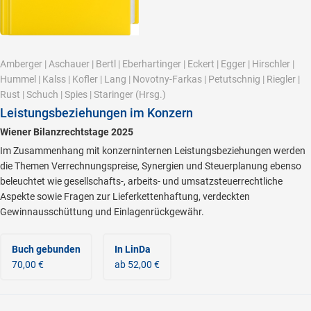
Amberger
|
Aschauer
|
Bertl
|
Eberhartinger
|
Eckert
|
Egger
|
Hirschler
|
Hummel
|
Kalss
|
Kofler
|
Lang
|
Novotny-Farkas
|
Petutschnig
|
Riegler
|
Rust
|
Schuch
|
Spies
|
Staringer
(Hrsg.)
Leistungsbeziehungen im Konzern
Wiener Bilanzrechtstage 2025
Im Zusammenhang mit konzerninternen Leistungsbeziehungen werden
die Themen Verrechnungspreise, Synergien und Steuerplanung ebenso
beleuchtet wie gesellschafts-, arbeits- und umsatzsteuerrechtliche
Aspekte sowie Fragen zur Lieferkettenhaftung, verdeckten
Gewinnausschüttung und Einlagenrückgewähr.
Buch gebunden
In LinDa
70,00 €
ab 52,00 €