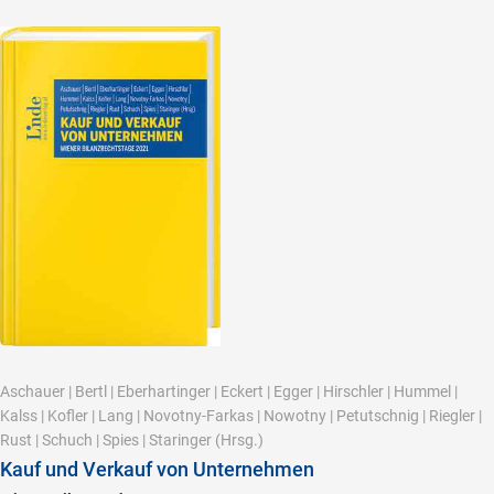
Aschauer
|
Bertl
|
Eberhartinger
|
Eckert
|
Egger
|
Hirschler
|
Hummel
|
Kalss
|
Kofler
|
Lang
|
Novotny-Farkas
|
Nowotny
|
Petutschnig
|
Riegler
|
Rust
|
Schuch
|
Spies
|
Staringer
(Hrsg.)
Kauf und Verkauf von Unternehmen