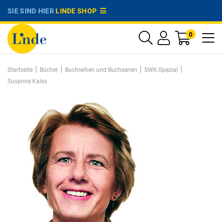
SIE SIND HIER
LINDE SHOP
0
|
|
|
|
Startseite
Bücher
Buchreihen und Buchserien
SWK-Spezial
Susanne Kalss