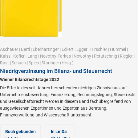
Aschauer
|
Bertl
|
Eberhartinger
|
Eckert
|
Egger
|
Hirschler
|
Hummel
|
Kalss
|
Kofler
|
Lang
|
Novotny-Farkas
|
Nowotny
|
Petutschnig
|
Riegler
|
Rust
|
Schuch
|
Spies
|
Staringer
(Hrsg.)
Niedrigverzinsung im Bilanz- und Steuerrecht
Wiener Bilanzrechtstage 2022
Die Effekte des seit Jahren herrschenden niedrigen Zinsniveaus auf
Unternehmensbewertung, Finanzierung, Rechnungslegung, Steuerrecht
und Gesellschaftsrecht werden in diesem Band fachübergreifend von
ausgewiesenen Expertinnen und Experten aus Beratung,
Finanzverwaltung und Wissenschaft untersucht.
Buch gebunden
In LinDa