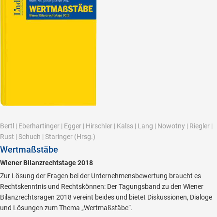
Bertl
|
Eberhartinger
|
Egger
|
Hirschler
|
Kalss
|
Lang
|
Nowotny
|
Riegler
|
Rust
|
Schuch
|
Staringer
(Hrsg.)
Wertmaßstäbe
Wiener Bilanzrechtstage 2018
Zur Lösung der Fragen bei der Unternehmensbewertung braucht es
Rechtskenntnis und Rechtskönnen: Der Tagungsband zu den Wiener
Bilanzrechtsragen 2018 vereint beides und bietet Diskussionen, Dialoge
und Lösungen zum Thema „Wertmaßstäbe“.