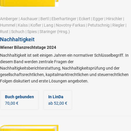
Amberger
|
Aschauer
|
Bertl
|
Eberhartinger
|
Eckert
|
Egger
|
Hirschler
|
Hummel
|
Kalss
|
Kofler
|
Lang
|
Novotny-Farkas
|
Petutschnig
|
Riegler
|
Rust
|
Schuch
|
Spies
|
Staringer
(Hrsg.)
Nachhaltigkeit
Wiener Bilanzrechtstage 2024
Nachhaltigkeit ist seit einigen Jahren ein normativer Schlüsselbegriff. In
diesem Band werden zentrale Fragen der
Nachhaltigkeitsberichterstattung, Nachhaltigkeitsprüfung und der
gesellschaftsrechtlichen, kapitalmarktrechtlichen und steuerrechtlichen
Folgen diskutiert und erste Lösungen angeboten.
Buch gebunden
In LinDa
70,00 €
ab 52,00 €