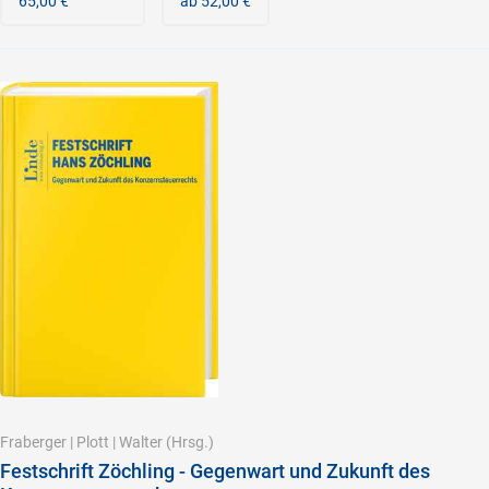
65,00 €
ab 52,00 €
Fraberger
|
Plott
|
Walter
(Hrsg.)
Festschrift Zöchling - Gegenwart und Zukunft des