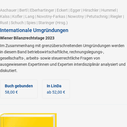
Aschauer
|
Bertl
|
Eberhartinger
|
Eckert
|
Egger
|
Hirschler
|
Hummel
|
Kalss
|
Kofler
|
Lang
|
Novotny-Farkas
|
Nowotny
|
Petutschnig
|
Riegler
|
Rust
|
Schuch
|
Spies
|
Staringer
(Hrsg.)
Internationale Umgründungen
Wiener Bilanzrechtstage 2023
Im Zusammenhang mit grenzüberschreitenden Umgründungen werden
in diesem Band betriebswirtschaftliche, rechnungslegungs-,
gesellschafts-, arbeits- sowie steuerrechtliche Fragen von
ausgewiesenen Expertinnen und Experten interdisziplinär analysiert und
diskutiert.
Buch gebunden
In LinDa
58,00 €
ab 52,00 €