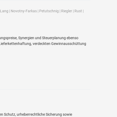
Lang
|
Novotny-Farkas
|
Petutschnig
|
Riegler
|
Rust
|
ngspreise, Synergien und Steuerplanung ebenso
r Lieferkettenhaftung, verdeckten Gewinnausschüttung
en Schutz, urheberrechtliche Sicherung sowie