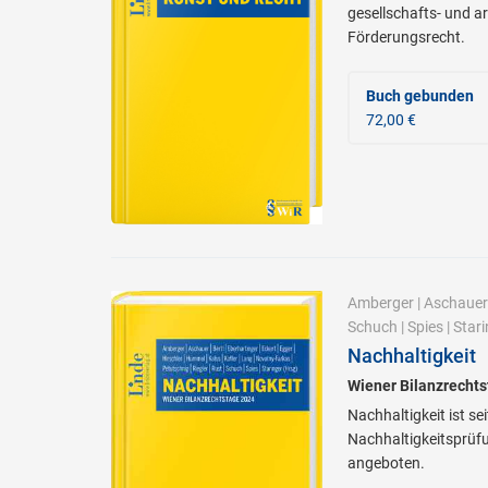
gesellschafts- und a
Förderungsrecht.
Buch gebunden
72,00 €
Amberger
|
Aschauer
Schuch
|
Spies
|
Stari
Nachhaltigkeit
Wiener Bilanzrecht
Nachhaltigkeit ist s
Nachhaltigkeitsprüfu
angeboten.