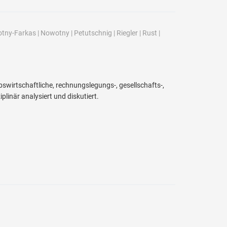
tny-Farkas
|
Nowotny
|
Petutschnig
|
Riegler
|
Rust
|
rtschaftliche, rechnungslegungs-, gesellschafts-,
linär analysiert und diskutiert.