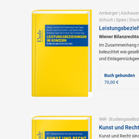
Amberger
|
Aschauer
Schuch
|
Spies
|
Stari
Leistungsbezie
Wiener Bilanzrecht
Im Zusammenhang mit
beleuchtet wie gesel
und Einlagenrückge
Buch gebunden
70,00 €
WiR- Studiengesellsc
Kunst und Rech
Kunst und Recht sind