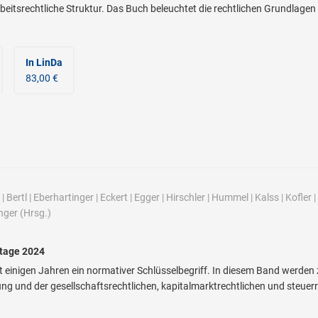
rbeitsrechtliche Struktur. Das Buch beleuchtet die rechtlichen Grundlagen
In LinDa
83,00 €
|
Bertl
|
Eberhartinger
|
Eckert
|
Egger
|
Hirschler
|
Hummel
|
Kalss
|
Kofler
|
nger
(Hrsg.)
stage 2024
eit einigen Jahren ein normativer Schlüsselbegriff. In diesem Band werden
ng und der gesellschaftsrechtlichen, kapitalmarktrechtlichen und steuerr