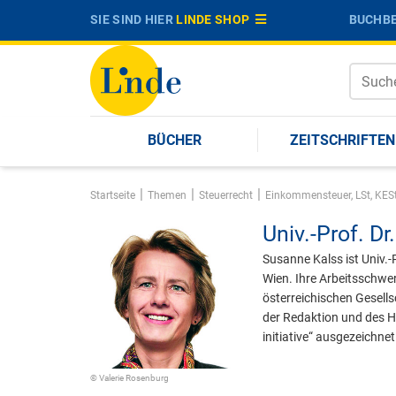
SIE SIND HIER
LINDE SHOP
BUCHBE
BÜCHER
ZEITSCHRIFTEN
|
|
|
Startseite
Themen
Steuerrecht
Einkommensteuer, LSt, KES
Univ.-Prof. Dr.
Susanne Kalss ist Univ.-
Wien. Ihre Arbeitsschwer
österreichischen Gesells
der Redaktion und des H
initiative“ ausgezeichnet
© Valerie Rosenburg