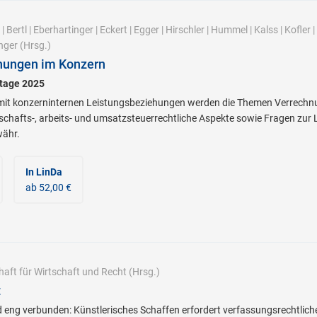
|
Bertl
|
Eberhartinger
|
Eckert
|
Egger
|
Hirschler
|
Hummel
|
Kalss
|
Kofler
|
nger
(Hrsg.)
hungen im Konzern
stage 2025
 konzerninternen Leistungsbeziehungen werden die Themen Verrechnu
lschafts-, arbeits- und umsatzsteuerrechtliche Aspekte sowie Fragen zu
währ.
In LinDa
ab 52,00 €
haft für Wirtschaft und Recht
(Hrsg.)
t
 eng verbunden: Künstlerisches Schaffen erfordert verfassungsrechtlich