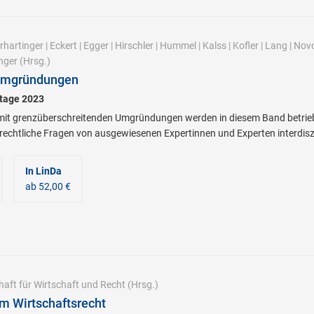
rhartinger
|
Eckert
|
Egger
|
Hirschler
|
Hummel
|
Kalss
|
Kofler
|
Lang
|
Novo
nger
(Hrsg.)
 Umgründungen
stage 2023
 grenzüberschreitenden Umgründungen werden in diesem Band betriebswi
rrechtliche Fragen von ausgewiesenen Expertinnen und Experten interdiszip
In LinDa
ab 52,00 €
haft für Wirtschaft und Recht
(Hrsg.)
im Wirtschaftsrecht