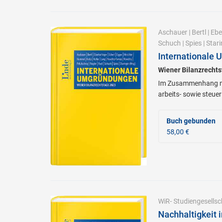
Aschauer
|
Bertl
|
Ebe
Schuch
|
Spies
|
Stari
Internationale
Wiener Bilanzrecht
Im Zusammenhang mit
arbeits- sowie steue
Buch gebunden
58,00 €
WiR- Studiengesellsc
Nachhaltigkeit 