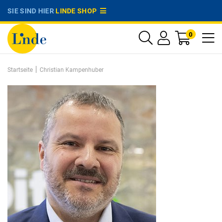
SIE SIND HIER
LINDE SHOP
0
|
Startseite
Christian Kampenhuber