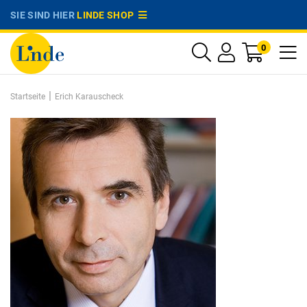
SIE SIND HIER
LINDE SHOP
0
|
Startseite
Erich Karauscheck