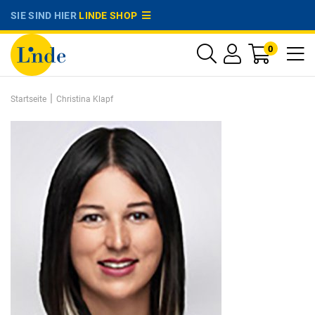
SIE SIND HIER
LINDE SHOP
0
|
Startseite
Christina Klapf