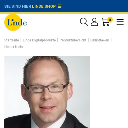
SIE SIND HIER
LINDE SHOP
0
|
|
|
|
Startseite
Linde Digitalprodukte
Produktübersicht
Bibliotheken
Heiner Klein