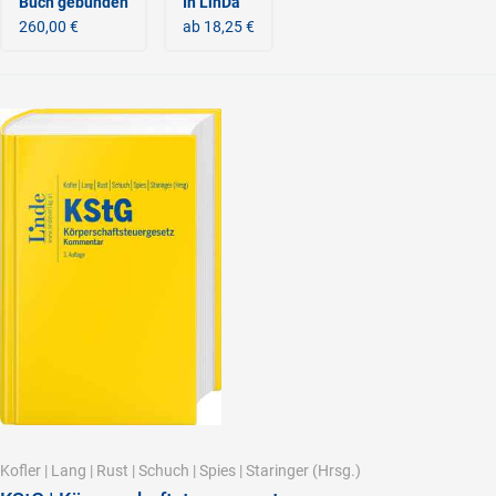
Buch gebunden
In LinDa
260,00 €
ab 18,25 €
Kofler
|
Lang
|
Rust
|
Schuch
|
Spies
|
Staringer
(Hrsg.)