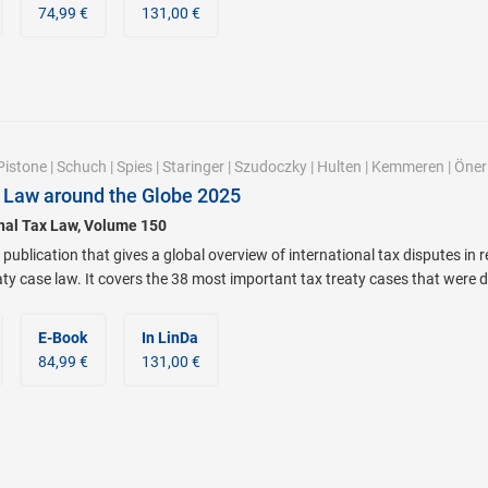
74,99 €
131,00 €
Pistone
|
Schuch
|
Spies
|
Staringer
|
Szudoczky
|
Hulten
|
Kemmeren
|
Öner
 Law around the Globe 2025
onal Tax Law, Volume 150
 publication that gives a global overview of international tax disputes in 
eaty case law. It covers the 38 most important tax treaty cases that were
E-Book
In LinDa
84,99 €
131,00 €