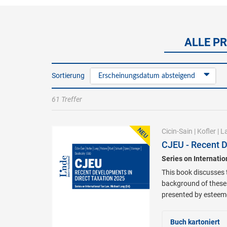
ALLE PR
Sortierung
Erscheinungsdatum absteigend
61 Treffer
Cicin-Sain
|
Kofler
|
L
CJEU - Recent D
Series on Internati
This book discusses t
background of these 
presented by esteeme
Buch kartoniert