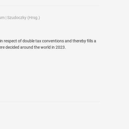
um
|
Szudoczky
(Hrsg.)
in respect of double tax conventions and thereby fills a
were decided around the world in 2023.