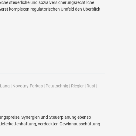
che steuerliche und sozialversicherungsrechtliche
ßerst komplexen regulatorischen Umfeld den Überblick
Lang
|
Novotny-Farkas
|
Petutschnig
|
Riegler
|
Rust
|
ngspreise, Synergien und Steuerplanung ebenso
r Lieferkettenhaftung, verdeckten Gewinnausschüttung