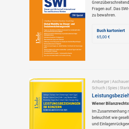
Grenzüberschreitende
Fragen auf. Das SWI-
zu bewahren.
Buch kartoniert
65,00 €
Amberger
|
Aschauer
Schuch
|
Spies
|
Stari
Leistungsbezie
Wiener Bilanzrecht
Im Zusammenhang mit
beleuchtet wie gesel
und Einlagenrückge