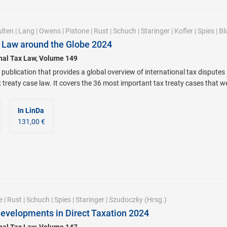
lten
|
Lang
|
Owens
|
Pistone
|
Rust
|
Schuch
|
Staringer
|
Kofler
|
Spies
|
Bl
 Law around the Globe 2024
onal Tax Law, Volume 149
 publication that provides a global overview of international tax disputes 
x treaty case law. It covers the 36 most important tax treaty cases that 
In LinDa
131,00 €
e
|
Rust
|
Schuch
|
Spies
|
Staringer
|
Szudoczky
(Hrsg.)
evelopments in Direct Taxation 2024
onal Tax Law, Volume 147