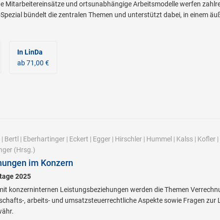
 Mitarbeitereinsätze und ortsunabhängige Arbeitsmodelle werfen zahlrei
Spezial bündelt die zentralen Themen und unterstützt dabei, in einem äu
In LinDa
ab 71,00 €
|
Bertl
|
Eberhartinger
|
Eckert
|
Egger
|
Hirschler
|
Hummel
|
Kalss
|
Kofler
|
nger
(Hrsg.)
hungen im Konzern
stage 2025
 konzerninternen Leistungsbeziehungen werden die Themen Verrechnu
lschafts-, arbeits- und umsatzsteuerrechtliche Aspekte sowie Fragen zu
währ.