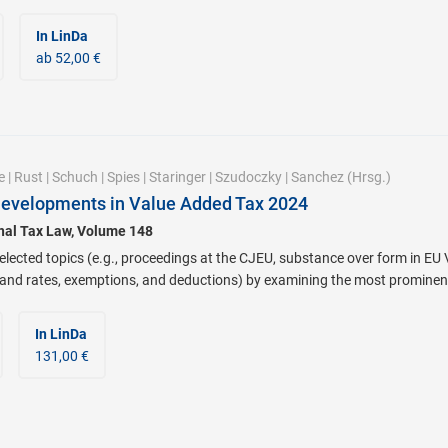
In LinDa
ab 52,00 €
e
|
Rust
|
Schuch
|
Spies
|
Staringer
|
Szudoczky
|
Sanchez
(Hrsg.)
Developments in Value Added Tax 2024
onal Tax Law, Volume 148
lected topics (e.g., proceedings at the CJEU, substance over form in EU V
 and rates, exemptions, and deductions) by examining the most prominen
In LinDa
131,00 €