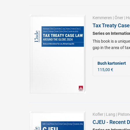
Kemmeren
|
Öner
|
Hu
Tax Treaty Case
Series on Internati
This book is a unique
gap in the area of ta
Buch kartoniert
115,00 €
Kofler
|
Lang
|
Piston
CJEU - Recent D
Series on Internati