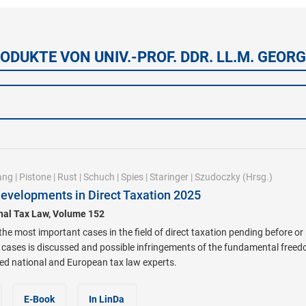
ODUKTE VON UNIV.-PROF. DDR. LL.M. GEOR
ang
|
Pistone
|
Rust
|
Schuch
|
Spies
|
Staringer
|
Szudoczky
(Hrsg.)
evelopments in Direct Taxation 2025
onal Tax Law, Volume 152
he most important cases in the field of direct taxation pending before or
cases is discussed and possible infringements of the fundamental freedo
d national and European tax law experts.
E-Book
In LinDa