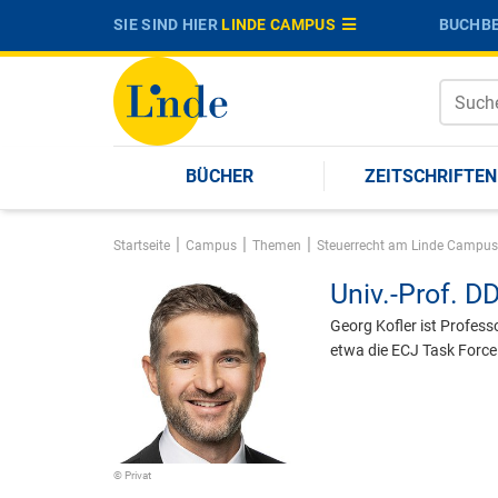
SIE SIND HIER
LINDE CAMPUS
BUCHBE
BÜCHER
ZEITSCHRIFTEN
|
|
|
Startseite
Campus
Themen
Steuerrecht am Linde Campus
Univ.-Prof. DD
Georg Kofler ist Professo
etwa die ECJ Task Force
© Privat