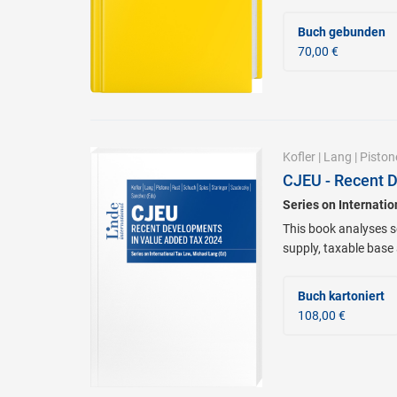
Buch gebunden
70,00 €
Kofler
|
Lang
|
Piston
CJEU - Recent 
Series on Internati
This book analyses se
supply, taxable base
Buch kartoniert
108,00 €