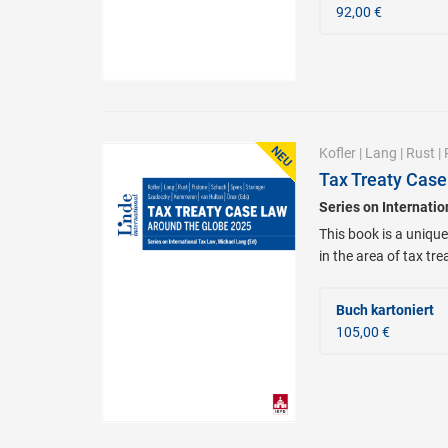
92,00 €
Kofler
|
Lang
|
Rust
|
Tax Treaty Case
Series on Internati
This book is a unique
in the area of tax tr
Buch kartoniert
105,00 €