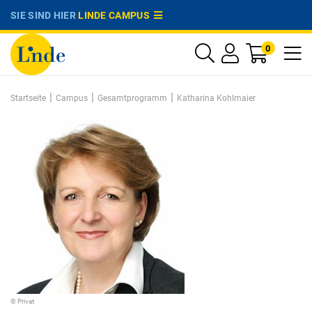
SIE SIND HIER
LINDE CAMPUS
0
|
|
|
Startseite
Campus
Gesamtprogramm
Katharina Kohlmaier
© Privat