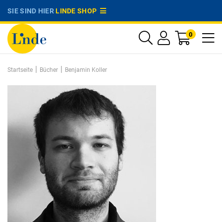
SIE SIND HIER
LINDE SHOP
0
|
|
Startseite
Bücher
Benjamin Koller