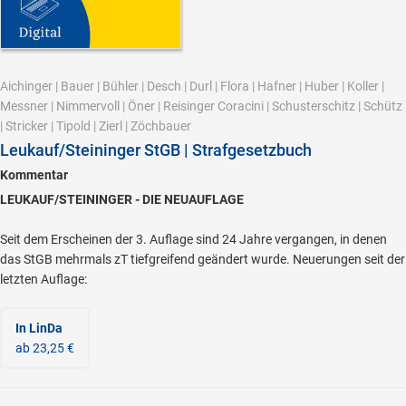
Aichinger
|
Bauer
|
Bühler
|
Desch
|
Durl
|
Flora
|
Hafner
|
Huber
|
Koller
|
Messner
|
Nimmervoll
|
Öner
|
Reisinger Coracini
|
Schusterschitz
|
Schütz
|
Stricker
|
Tipold
|
Zierl
|
Zöchbauer
Leukauf/Steininger StGB | Strafgesetzbuch
Kommentar
LEUKAUF/STEININGER - DIE NEUAUFLAGE
Seit dem Erscheinen der 3. Auflage sind 24 Jahre vergangen, in denen
das StGB mehrmals zT tiefgreifend geändert wurde. Neuerungen seit der
letzten Auflage:
In LinDa
ab 23,25 €