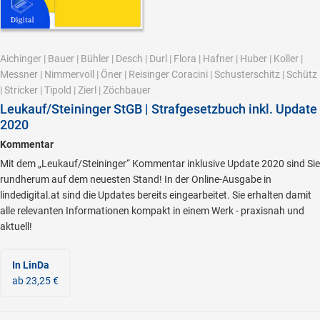
Aichinger
|
Bauer
|
Bühler
|
Desch
|
Durl
|
Flora
|
Hafner
|
Huber
|
Koller
|
Messner
|
Nimmervoll
|
Öner
|
Reisinger Coracini
|
Schusterschitz
|
Schütz
|
Stricker
|
Tipold
|
Zierl
|
Zöchbauer
Leukauf/Steininger StGB | Strafgesetzbuch inkl. Update
2020
Kommentar
Mit dem „Leukauf/Steininger“ Kommentar inklusive Update 2020 sind Sie
rundherum auf dem neuesten Stand! In der Online-Ausgabe in
lindedigital.at sind die Updates bereits eingearbeitet. Sie erhalten damit
alle relevanten Informationen kompakt in einem Werk - praxisnah und
aktuell!
In LinDa
ab 23,25 €