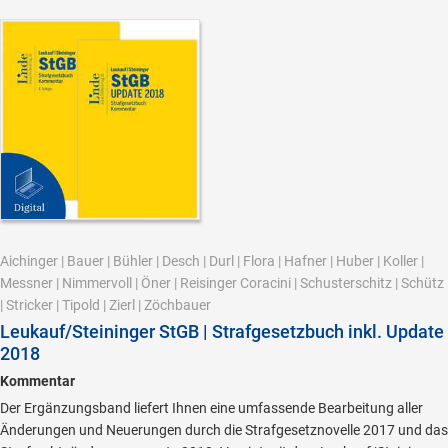
Aichinger
|
Bauer
|
Bühler
|
Desch
|
Durl
|
Flora
|
Hafner
|
Huber
|
Koller
|
Messner
|
Nimmervoll
|
Öner
|
Reisinger Coracini
|
Schusterschitz
|
Schütz
|
Stricker
|
Tipold
|
Zierl
|
Zöchbauer
Leukauf/Steininger StGB | Strafgesetzbuch inkl. Update
2018
Kommentar
Der Ergänzungsband liefert Ihnen eine umfassende Bearbeitung aller
Änderungen und Neuerungen durch die Strafgesetznovelle 2017 und das