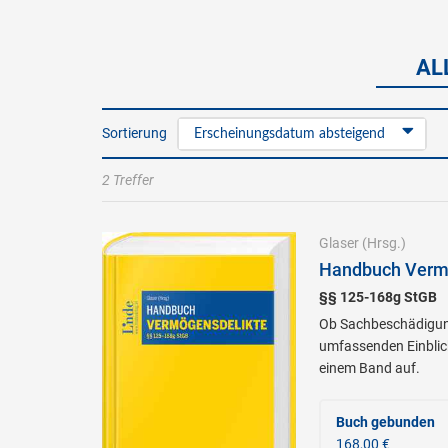
AL
Sortierung
Erscheinungsdatum absteigend
2 Treffer
Glaser
(Hrsg.)
Handbuch Verm
§§ 125-168g StGB
Ob Sachbeschädigung
umfassenden Einblick
einem Band auf.
Buch gebunden
168,00 €