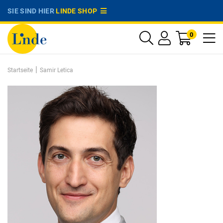
SIE SIND HIER
LINDE SHOP
0
|
Startseite
Samir Letica